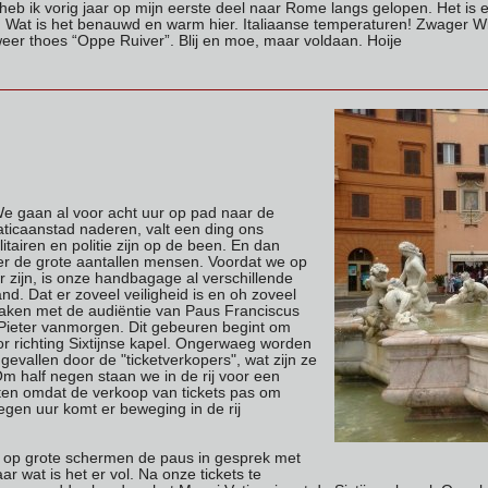
heb ik vorig jaar op mijn eerste deel naar Rome langs gelopen. Het is 
. Wat is het benauwd en warm hier. Italiaanse temperaturen! Zwager
eer thoes “Oppe Ruiver”. Blij en moe, maar voldaan. Hoije
e gaan al voor acht uur op pad naar de
Vaticaanstad naderen, valt een ding ons
itairen en politie zijn op de been. En dan
er de grote aantallen mensen. Voordat we op
er zijn, is onze handbagage al verschillende
d. Dat er zoveel veiligheid is en oh zoveel
maken met de audiëntie van Paus Franciscus
. Pieter vanmorgen. Dit gebeuren begint om
or richting Sixtijnse kapel. Ongerwaeg worden
 gevallen door de "ticketverkopers", wat zijn ze
m half negen staan we in de rij voor een
ten omdat de verkoop van tickets pas om
gen uur komt er beweging in de rij
ik op grote schermen de paus in gesprek met
r wat is het er vol. Na onze tickets te