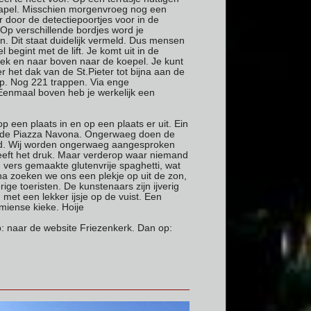
kapel. Misschien morgenvroeg nog een
door de detectiepoortjes voor in de
 Op verschillende bordjes word je
n. Dit staat duidelijk vermeld. Dus mensen
begint met de lift. Je komt uit in de
liek en naar boven naar de koepel. Je kunt
 het dak van de St.Pieter tot bijna aan de
rap. Nog 221 trappen. Via enge
 Eenmaal boven heb je werkelijk een
een plaats in en op een plaats er uit. Ein
ing de Piazza Navona. Ongerwaeg doen de
 goed. Wij worden ongerwaeg aangesproken
heeft het druk. Maar verderop waar niemand
r, vers gemaakte glutenvrije spaghetti, wat
erna zoeken we ons een plekje op uit de zon,
ige toeristen. De kunstenaars zijn ijverig
, met een lekker ijsje op de vuist. Een
miense kieke. Hoije
op: naar de website Friezenkerk. Dan op: