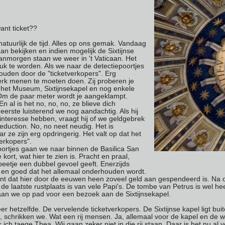
nt ticket??
uurlijk de tijd. Alles op ons gemak. Vandaag
aan bekijken en indien mogelijk de Sixtijnse
anmorgen staan we weer in 't Vaticaan. Het
druk te worden. Als we naar de detectiepoortjes
uden door de "ticketverkopers". Erg
erk menen te moeten doen. Zij proberen je
r het Museum, Sixtijnsekapel en nog enkele
m de paar meter wordt je aangeklampt.
n al is het no, no, no, ze blieve dich
 eerste luisterend we nog aandachtig. Als hij
interesse hebben, vraagt hij of we geldgebrek
eduction. No, no neet neudig. Het is
 ze zijn erg opdringerig. Het valt op dat het
verkopers".
ortjes gaan we naar binnen de Basilica San
 kort, wat hier te zien is. Pracht en praal,
beetje een dubbel gevoel geeft. Enerzijds
i en goed dat het allemaal onderhouden wordt.
nt dat hier door de eeuwen heen zoveel geld aan gespendeerd is. Na 
de laatste rustplaats is van vele Papi's. De tombe van Petrus is wel hee
an we op pad voor een bezoek aan de Sixtijnsekapel.
hetzelfde. De vervelende ticketverkopers. De Sixtijnse kapel ligt buit
 schrikken we. Wat een rij mensen. Ja, allemaal voor de kapel en de wa
ich taege Thea. Wij gaan zeker niet in die rij staan. Daar is het nu al v