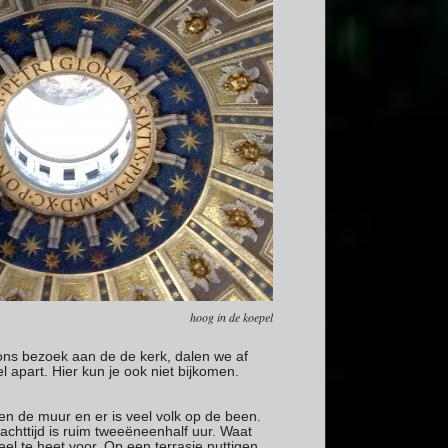
hoog in de koepel
ons bezoek aan de de kerk, dalen we af
l apart. Hier kun je ook niet bijkomen.
en de muur en er is veel volk op de been.
chttijd is ruim tweeëneenhalf uur. Waat
eel te heet voor. Op een terrasje nuttigen