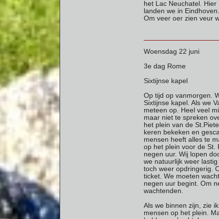
het Lac Neuchatel. Hier 
landen we in Eindhoven
Om veer oer zien veur w
Woensdag 22 juni
3e dag Rome
Sixtijnse kapel
Op tijd op vanmorgen. W
Sixtijnse kapel. Als we 
meteen op. Heel veel mil
maar niet te spreken ov
het plein van de St.Piet
keren bekeken en gescan
mensen heeft alles te 
op het plein voor de St
negen uur. Wij lopen do
we natuurlijk weer lastig
toch weer opdringerig. O
ticket. We moeten wach
negen uur begint. Om ne
wachtenden.
Als we binnen zijn, zie 
mensen op het plein. Maa