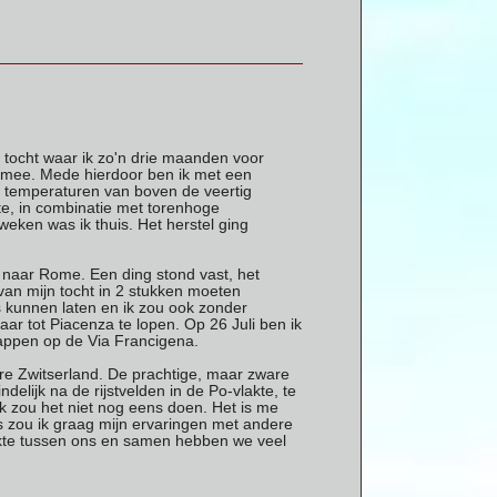
 tocht waar ik zo'n drie maanden voor
e mee. Mede hierdoor ben ik met een
, temperaturen van boven de veertig
te, in combinatie met torenhoge
 weken was ik thuis. Het herstel ging
t naar Rome. Een ding stond vast, het
van mijn tocht in 2 stukken moeten
s kunnen laten en ik zou ook zonder
ar tot Piacenza te lopen. Op 26 Juli ben ik
tappen op de Via Francigena.
re Zwitserland. De prachtige, maar zware
elijk na de rijstvelden in de Po-vlakte, te
k zou het niet nog eens doen. Het is me
s zou ik graag mijn ervaringen met andere
likte tussen ons en samen hebben we veel