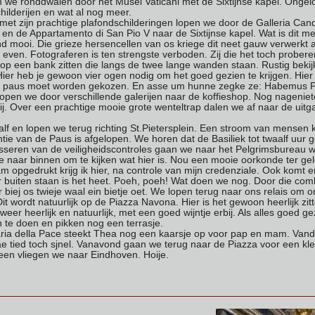
e ronddwalen door het Musei Vaticani met de Sixtijnse kapel. Ongeloofli
hilderijen en wat al nog meer.
met zijn prachtige plafondschilderingen lopen we door de Galleria Cande
 en de Appartamento di San Pio V naar de Sixtijnse kapel. Wat is dit m
d mooi. Die grieze hersencellen van os kriege dit neet gauw verwerkt a
 even. Fotograferen is ten strengste verboden. Zij die het toch proberen 
an op een bank zitten die langs de twee lange wanden staan. Rustig bek
Hier heb je gewoon vier ogen nodig om het goed gezien te krijgen. Hier
uwe paus moet worden gekozen. En asse um hunne zegke ze: Habemus
lopen we door verschillende galerijen naar de koffieshop. Nog nageniete
ij. Over een prachtige mooie grote wenteltrap dalen we af naar de uitg
waalf en lopen we terug richting St.Pietersplein. Een stroom van mense
tie van de Paus is afgelopen. We horen dat de Basiliek tot twaalf uur ge
seren van de veiligheidscontroles gaan we naar het Pelgrimsbureau wa
e naar binnen om te kijken wat hier is. Nou een mooie oorkonde ter ge
 opgedrukt krijg ik hier, na controle van mijn credenziale. Ook komt 
r buiten staan is het heet. Poeh, poeh! Wat doen we nog. Door die comb
er biej os twieje waal ein bietje oet. We lopen terug naar ons relais om
Dit wordt natuurlijk op de
Piazza Navona. Hier is het gewoon heerlijk zitt
weer heerlijk en natuurlijk, met een goed wijntje erbij. Als alles goed g
 te doen en pikken nog een terrasje.
ria della Pace steekt Thea nog een kaarsje op voor pap en mam. Vanda
dae tied toch sjnel. Vanavond gaan we terug naar de Piazza voor een kl
en vliegen we naar Eindhoven. Hoije.