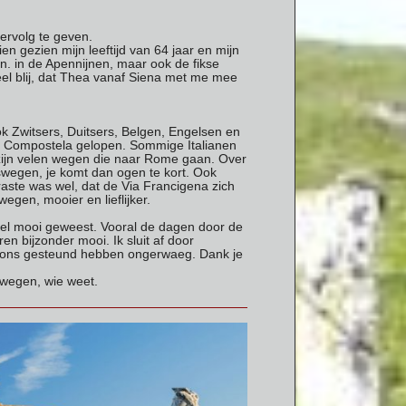
ervolg te geven.
en gezien mijn leeftijd van 64 jaar en mijn
. in de Apennijnen, maar ook de fikse
eel blij, dat Thea vanaf Siena met me mee
ok Zwitsers, Duitsers, Belgen, Engelsen en
e Compostela gelopen. Sommige Italianen
r zijn velen wegen die naar Rome gaan. Over
swegen, je komt dan ogen te kort. Ook
raste was wel, dat de Via Francigena zich
gen, mooier en lieflijker.
heel mooi geweest. Vooral de dagen door de
 bijzonder mooi. Ik sluit af door
je ons gesteund hebben ongerwaeg. Dank je
rwegen, wie weet.