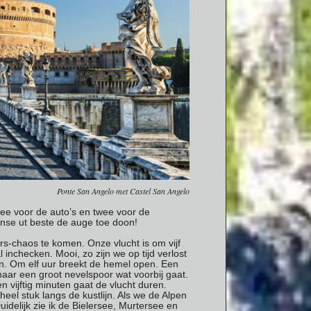
Ponte San Angelo met Castel San Angelo
wee voor de auto’s en twee voor de
ense ut beste de auge toe doon!
rs-chaos te komen. Onze vlucht is om vijf
nchecken. Mooi, zo zijn we op tijd verlost
n. Om elf uur breekt de hemel open. Een
 maar een groot nevelspoor wat voorbij gaat.
vijftig minuten gaat de vlucht duren.
eel stuk langs de kustlijn. Als we de Alpen
idelijk zie ik de Bielersee, Murtersee en