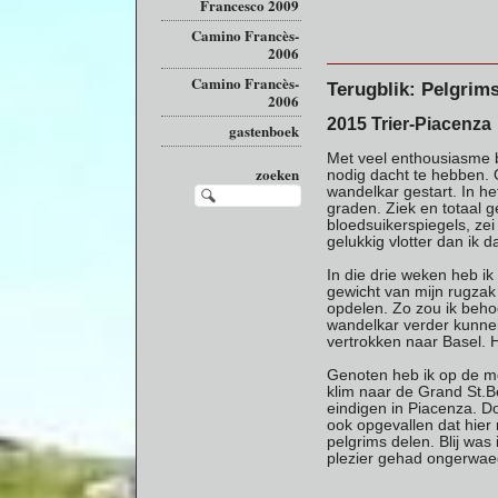
Francesco 2009
Camino Francès-
2006
Camino Francès-
Terugblik: Pelgrim
2006
2015 Trier-Piacenza
gastenboek
Met veel enthousiasme b
zoeken
nodig dacht te hebben. 
wandelkar gestart. In h
graden. Ziek en totaal 
bloedsuikerspiegels, zei
gelukkig vlotter dan ik d
In die drie weken heb i
gewicht van mijn rugzak 
opdelen. Zo zou ik beho
wandelkar verder kunnen
vertrokken naar Basel. 
Genoten heb ik op de mo
klim naar de Grand St.Be
eindigen in Piacenza. D
ook opgevallen dat hier
pelgrims delen. Blij wa
plezier gehad ongerwa