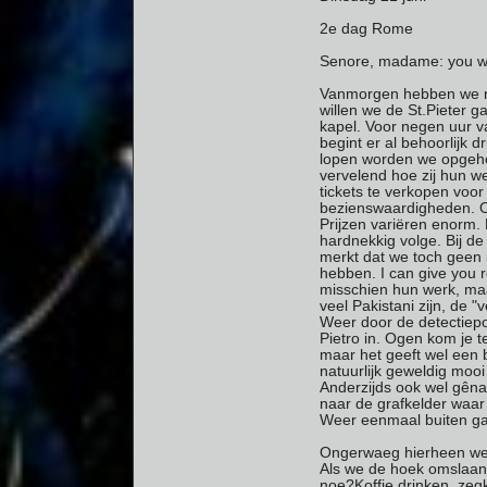
2e dag Rome
Senore, madame: you wa
Vanmorgen hebben we nat
willen we de St.Pieter g
kapel. Voor negen uur v
begint er al behoorlijk 
lopen worden we opgeho
vervelend hoe zij hun w
tickets te verkopen voo
bezienswaardigheden. O
Prijzen variëren enorm. E
hardnekkig volge. Bij de
merkt dat we toch geen 
hebben. I can give you r
misschien hun werk, maar
veel Pakistani zijn, de "
Weer door de detectiepo
Pietro in. Ogen kom je te
maar het geeft wel een 
natuurlijk geweldig moo
Anderzijds ook wel gêna
naar de grafkelder waar 
Weer eenmaal buiten ga
Ongerwaeg hierheen weer 
Als we de hoek omslaan,
noe?Koffie drinken, zegk 