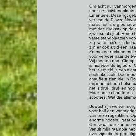
Om acht uur vanmorgen
naar de taxistandplaats 
Emanuele. Deze ligt gelu
ver van de Piazza Navon
maar, het is erg benauw
met dae rugkzak op de 
zjweitse al sjnel. Rome 
vaste standplaatsen voor
z.g. witte taxi’s zijn lega
zijn er ook altijd een pa
Ze maken reclame met v
voor vervoer naar de tw
Wij moeten naar Ciampin
is hiervoor dertig euro. 
het vliegveld is een waa
spektakelstuk. Doe mos
chauffeur zien hiej in 
mij moet dit een helse b
het is druk, druk en nog
Maar onze chauffeur sli
scooters. Wat die allema
Bewust zijn we vanmorgen
voor half een vanmiddag
van onze rugzakken. Op
enorme hoosbui gaat over
Om twaalf uur kunnen we
Vanuit mijn raampje heb 
over zijn, die er pracht