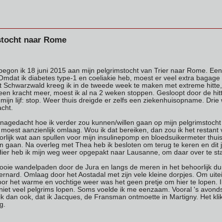
stocht naar Rome
egon ik 18 juni 2015 aan mijn pelgrimstocht van Trier naar Rome. Een
Omdat ik diabetes type-1 en coeliakie heb, moest er veel extra bagag
et Schwarzwald kreeg ik in de tweede week te maken met extreme hitte
geen kracht meer, moest ik al na 2 weken stoppen. Gesloopt door de hit
 mijn lijf: stop. Weer thuis dreigde er zelfs een ziekenhuisopname. Drie
acht.
k nagedacht hoe ik verder zou kunnen/willen gaan op mijn pelgrimstoch
moest aanzienlijk omlaag. Wou ik dat bereiken, dan zou ik het restant 
orlijk wat aan spullen voor mijn insulinepomp en bloedsuikermeter thui
 gaan. Na overleg met Thea heb ik besloten om terug te keren en dit ja
Hier heb ik mijn weg weer opgepakt naar Lausanne, om daar over te s
oie wandelpaden door de Jura en langs de meren in het behoorlijk du
rnard. Omlaag door het Aostadal met zijn vele kleine dorpjes. Om uiteind
oor het warme en vochtige weer was het geen pretje om hier te lopen. I
 niet veel pelgrims lopen. Soms voelde ik me eenzaam. Vooral 's avond
s ik dan ook, dat ik Jacques, de Fransman ontmoette in Martigny. Het k
eg.