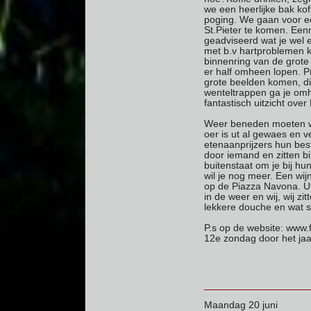
we een heerlijke bak ko
poging. We gaan voor ee
St.Pieter te komen. Eenm
geadviseerd wat je wel 
met b.v hartproblemen ku
binnenring van de grote 
er half omheen lopen. Pr
grote beelden komen, die
wenteltrappen ga je omh
fantastisch uitzicht ove
Weer beneden moeten we 
oer is ut al gewaes en 
etenaanprijzers hun best
door iemand en zitten b
buitenstaat om je bij hun
wil je nog meer. Een wij
op de Piazza Navona. Ut 
in de weer en wij, wij zi
lekkere douche en wat s
P.s op de website: www.f
12e zondag door het jaar
Maandag 20 juni