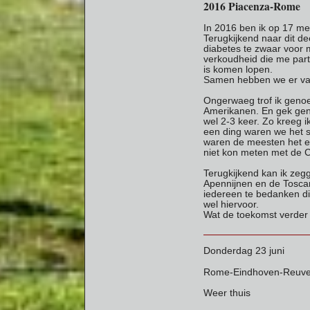
2016 Piacenza-Rome
In 2016 ben ik op 17 me
Terugkijkend naar dit de
diabetes te zwaar voor 
verkoudheid die me part
is komen lopen.
Samen hebben we er van
Ongerwaeg trof ik genoeg
Amerikanen. En gek gen
wel 2-3 keer. Zo kreeg 
een ding waren we het s
waren de meesten het er 
niet kon meten met de C
Terugkijkend kan ik zeg
Apennijnen en de Toscan
iedereen te bedanken di
wel hiervoor.
Wat de toekomst verder 
Donderdag 23 juni
Rome-Eindhoven-Reuve
Weer thuis