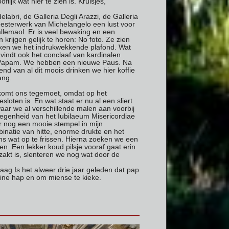
jk wat hier te zien is. Kruisjes,
labri, de Galleria Degli Arazzi, de Galleria
eesterwerk van Michelangelo een lust voor
llemaol. Er is veel bewaking en een
krijgen gelijk te horen: No foto. Ze zien
ijken we het indrukwekkende plafond. Wat
 vindt ook het conclaaf van kardinalen
 Papam. We hebben een nieuwe Paus. Na
nd van al dit moois drinken we hier koffie
ang.
n komt ons tegemoet, omdat op het
sloten is. En wat staat er nu al een sliert
ar we al verschillende malen aan voorbij
legenheid van het Iubilaeum Misericordiae
er nog een mooie stempel in mijn
inatie van hitte, enorme drukte en het
 ons wat op te frissen. Hierna zoeken we een
en. Een lekker koud pilsje vooraf gaat erin
ezakt is, slenteren we nog wat door de
ag Is het alweer drie jaar geleden dat pap
eine hap en om miense te kieke.