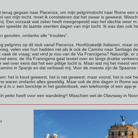
i terug gegaan naar Piacenza, om mijn pelgrimstocht naar Rome een v
el van mijn tocht, moet ik constateren dat het zwaar is geweest. Misschi
mij. Een oorzaak wat zeker heeft meegespeeld was het slechte weer m.n
en speelde de laatste veertien dagen van mijn tocht. Ik was dan ook h
 genoten, ondanks alle “troubles”.
 pelgrims op dit stuk vanaf Piacenza. Hoofdzakelijk Italianen, maar o
oeg, velen van hun hadden net als ik ook de Camino naar Santiago d
ik vaak de vraag: wat vind je nou van de Via Francigena? Natuurlijk, e
nel eens: de Via Francigena gaat teveel over en langs drukke verkeer
wel over eens dat het een pittige tocht is. Maar wat mij het meest ver
amino in Spanje en dat verbaast mij. Voor de meeste zijn de Spaanse we
gen: het is koud geweest, het is nat geweest, maar vooral, het is ook 
e waren ondanks alles geweldig. Maar ook de drie dagen in Rome waren
e d.m.v. een berichtje in het gastenboek, een telefoontje of een app-
in petto heeft voor een wandeling!! Misschien wel de Olavsway in Noo
r