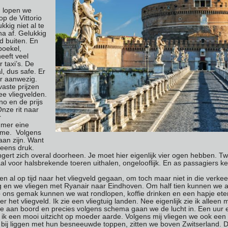
 lopen we
op de Vittorio
kkig niet al te
a af. Gelukkig
d buiten. En
poekel,
heeft veel
 taxi’s. De
al, dus safe. Er
ar aanwezig.
aste prijzen
ee vliegvelden.
o en de prijs
Onze rit naar
r
 mer eine
Rome. Volgens
aan zijn. Want
 eens druk.
ngert zich overal doorheen. Je moet hier eigenlijk vier ogen hebben. T
al voor halsbrekende toeren uithalen, ongelooflijk. En as passagiers k
 al op tijd naar het vliegveld gegaan, om toch maar niet in die verkee
 en we vliegen met Ryanair naar Eindhoven. Om half tien kunnen we al i
 ons gemak kunnen we wat rondlopen, koffie drinken en een hapje ete
 het vliegveld. Ik zie een vliegtuig landen. Nee eigenlijk zie ik alleen
 aan boord en precies volgens schema gaan we de lucht in. Een uur en 
ik een mooi uitzicht op moeder aarde. Volgens mij vliegen we ook een h
ig bij liggen met hun besneeuwde toppen, zitten we boven Zwitserland. Du