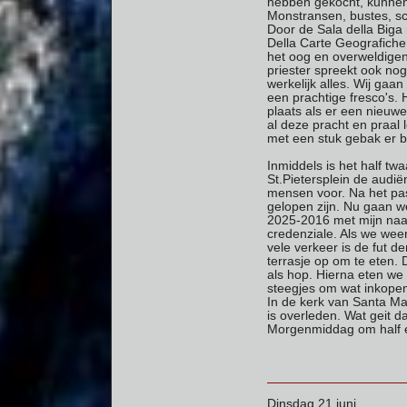
hebben gekocht, kunnen w
Monstransen, bustes, sc
Door de Sala della Biga 
Della Carte Geografiche
het oog en overweldigen
priester spreekt ook nog
werkelijk alles. Wij ga
een prachtige fresco's. 
plaats als er een nie
al deze pracht en praal 
met een stuk gebak er b
Inmiddels is het half t
St.Pietersplein de audiën
mensen voor. Na het pas
gelopen zijn. Nu gaan w
2025-2016 met mijn naam
credenziale. Als we wee
vele verkeer is de fut d
terrasje op om te eten. 
als hop. Hierna eten we 
steegjes om wat inkopen
In de kerk van Santa Ma
is overleden. Wat geit 
Morgenmiddag om half e
Dinsdag 21 juni