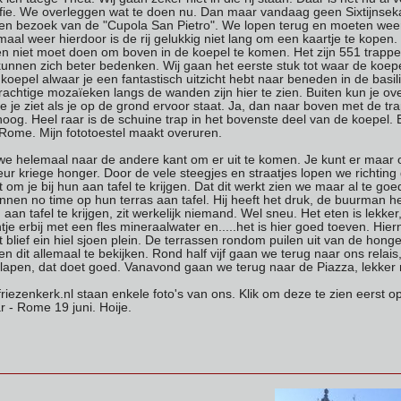
ffie. We overleggen wat te doen nu. Dan maar vandaag geen Sixtijnse
n bezoek van de "Cupola San Pietro". We lopen terug en moeten weer 
aal weer hierdoor is de rij gelukkig niet lang om een kaartje te kopen.
en niet moet doen om boven in de koepel te komen. Het zijn 551 trappe
nnen zich beter bedenken. Wij gaan het eerste stuk tot waar de koepel 
koepel alwaar je een fantastisch uitzicht hebt naar beneden in de basi
achtige mozaïeken langs de wanden zijn hier te zien. Buiten kun je over
 je ziet als je op de grond ervoor staat. Ja, dan naar boven met de t
oog. Heel raar is de schuine trap in het bovenste deel van de koepel.
r Rome. Mijn fototoestel maakt overuren.
helemaal naar de andere kant om er uit te komen. Je kunt er maar op 
veur kriege honger. Door de vele steegjes en straatjes lopen we richt
 om je bij hun aan tafel te krijgen. Dat dit werkt zien we maar al te
innen no time op hun terras aan tafel. Hij heeft het druk, de buurman 
 aan tafel te krijgen, zit werkelijk niemand. Wel sneu. Het eten is lekke
ntje erbij met een fles mineraalwater en.....het is hier goed toeven. Hi
blief ein hiel sjoen plein. De terrassen rondom puilen uit van de honger
tten dit allemaal te bekijken. Rond half vijf gaan we terug naar ons relais
lapen, dat doet goed. Vanavond gaan we terug naar de Piazza, lekker 
riezenkerk.nl staan enkele foto's van ons. Klik om deze te zien eerst 
 - Rome 19 juni. Hoije.